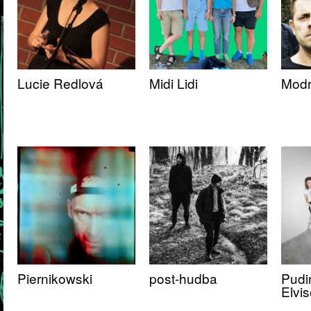
Lucie Redlová
Midi Lidi
Modr
Piernikowski
post-hudba
Pudi
Elvis