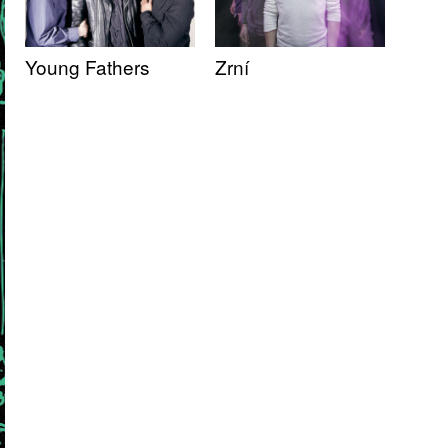
Young Fathers
Zrní