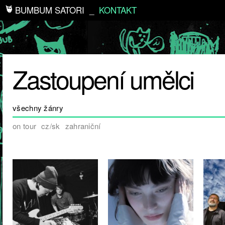
BUMBUM SATORI
_
KONTAKT
Zastoupení umělci
všechny žánry
on tour
cz/sk
zahraniční