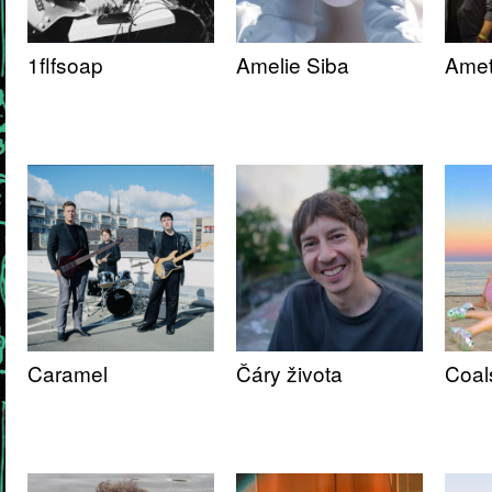
1flfsoap
Amelie Siba
Amet
Caramel
Čáry života
Coal