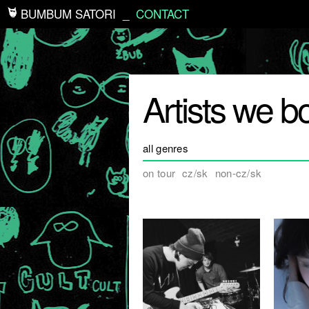
BUMBUM SATORI
_
CONTACT
Artists we b
all genres
on tour
cz/sk
non-cz/sk