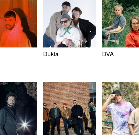
Dukla
DVA