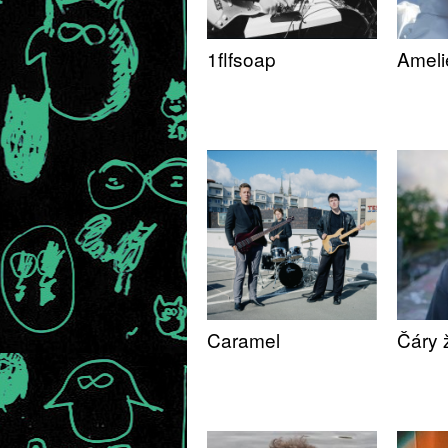
1flfsoap
Ameli
Caramel
Čáry 