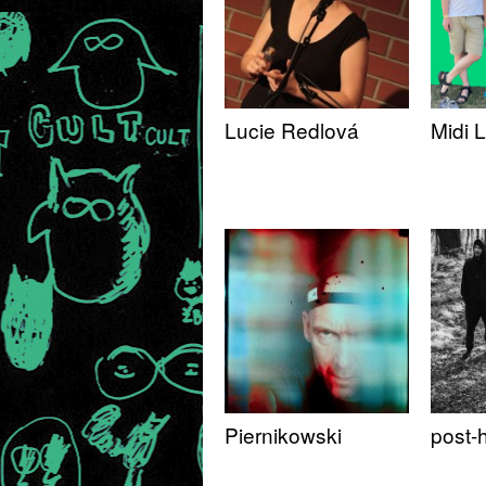
Lucie Redlová
Midi L
Piernikowski
post-