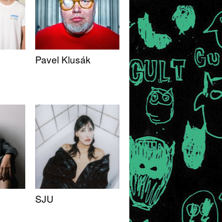
j
Pavel Klusák
SJU