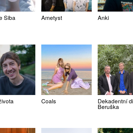
e Siba
Ametyst
Anki
života
Coals
Dekadentní d
Beruška