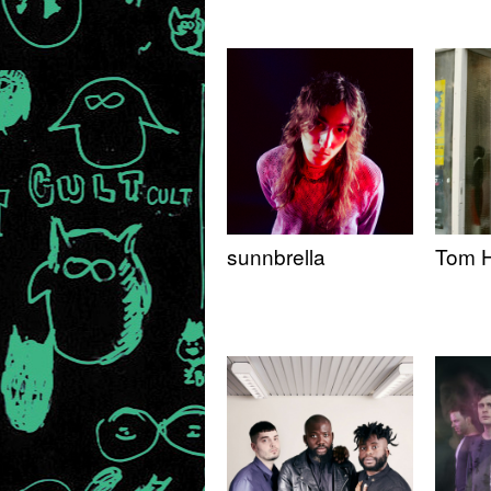
sunnbrella
Tom H