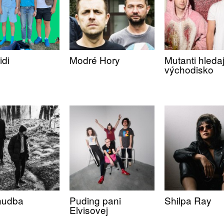
idi
Modré Hory
Mutanti hleda
východisko
hudba
Puding pani
Shilpa Ray
Elvisovej