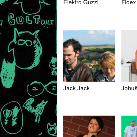
Elektro Guzzi
Floex
Jack Jack
Johuš